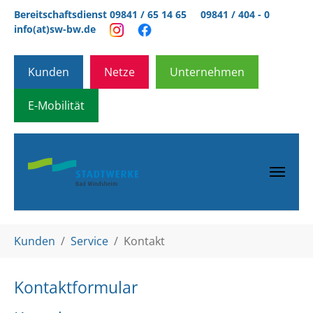
Zum Hauptinhalt springen
Bereitschaftsdienst 09841 / 65 14 65
09841 / 404 - 0
info(at)sw-bw.de
Kunden
Netze
Unternehmen
E-Mobilität
Sie sind hier:
Kunden
Service
Kontakt
Kontaktformular