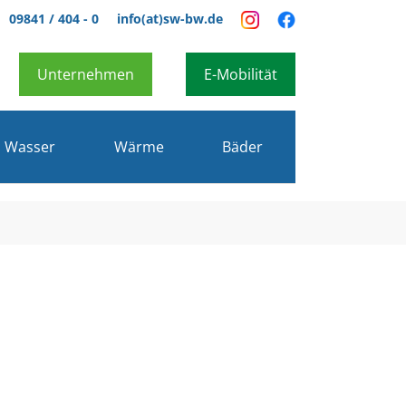
09841 / 404 - 0
info(at)sw-bw.de
Unternehmen
E-Mobilität
Wasser
Wärme
Bäder