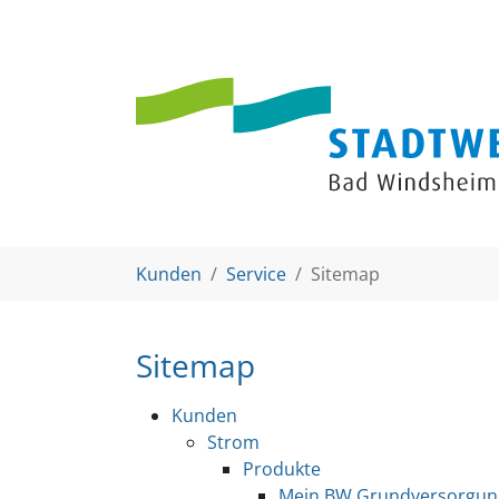
Zum Hauptinhalt springen
Sie sind hier:
Kunden
Service
Sitemap
Sitemap
Kunden
Strom
Produkte
Mein BW Grundversorgun