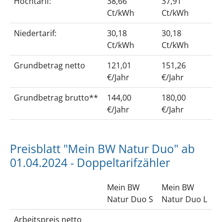
Hochtarif:
38,66
37,91
Ct/kWh
Ct/kWh
Niedertarif:
30,18
30,18
Ct/kWh
Ct/kWh
Grundbetrag netto
121,01
151,26
€/Jahr
€/Jahr
Grundbetrag brutto**
144,00
180,00
€/Jahr
€/Jahr
Preisblatt "Mein BW Natur Duo" ab
01.04.2024 - Doppeltarifzähler
Mein BW
Mein BW
Natur Duo S
Natur Duo L
Arbeitspreis netto