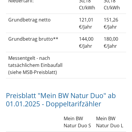
Niedertarif:
30,18
30,18
Ct/kWh
Ct/kWh
Grundbetrag netto
121,01
151,26
€/Jahr
€/Jahr
Grundbetrag brutto**
144,00
180,00
€/Jahr
€/Jahr
Messentgelt - nach
tatsächlichem Einbaufall
(siehe MSB-Preisblatt)
Preisblatt "Mein BW Natur Duo" ab
01.01.2025 - Doppeltarifzähler
Mein BW
Mein BW
Natur Duo S
Natur Duo L