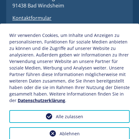
91438 Bad Windsheim
Kontaktformular
09841 / 40 4 - 0
Wir verwenden Cookies, um Inhalte und Anzeigen zu
09841 / 40 4 - 77
personalisieren, Funktionen für soziale Medien anbieten
zu können und die Zugriffe auf unserer Website zu
Bereitschaftsdienst
analysieren. Außerdem geben wir Informationen zu Ihrer
09841 / 65 14 65
Verwendung unserer Website an unsere Partner für
soziale Medien, Werbung und Analysen weiter. Unsere
info@sw-bw.de
Partner führen diese Informationen möglicherweise mit
weiteren Daten zusammen, die Sie ihnen bereitgestellt
haben oder die sie im Rahmen Ihrer Nutzung der Dienste
gesammelt haben. Weitere Informationen finden Sie in
der
Datenschutzerklärung
.
KONTAKT
WIDERRUFSBELEHRUNG
Alle zulassen
DATENSCHUTZERKLÄRUNG
IMPRESSUM
SITEMAP
KUNDENCENTER INFORMATIONEN
Ablehnen
DATENSCHUTZEINSTELLUNGEN