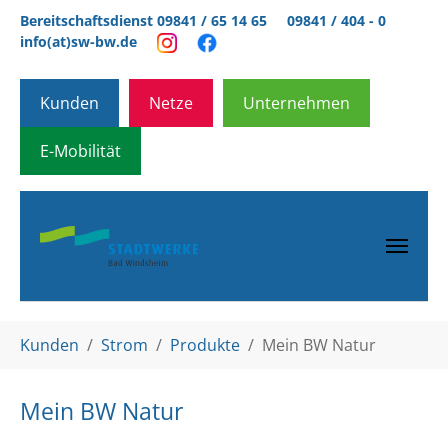
Zum Hauptinhalt springen
Bereitschaftsdienst 09841 / 65 14 65
09841 / 404 - 0
info(at)sw-bw.de
Kunden
Netze
Unternehmen
E-Mobilität
Sie sind hier:
Kunden
Strom
Produkte
Mein BW Natur
Mein BW Natur