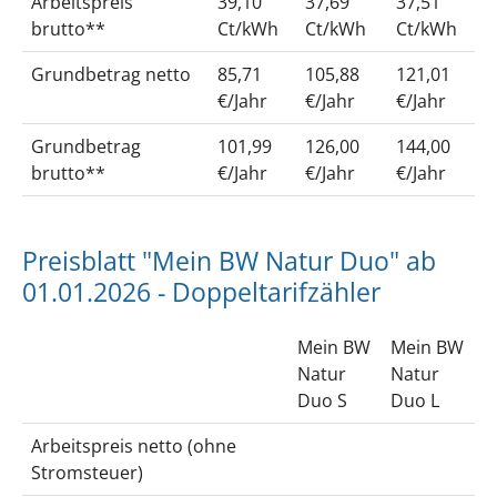
Arbeitspreis
39,10
37,69
37,51
brutto**
Ct/kWh
Ct/kWh
Ct/kWh
Grundbetrag netto
85,71
105,88
121,01
€/Jahr
€/Jahr
€/Jahr
Grundbetrag
101,99
126,00
144,00
brutto**
€/Jahr
€/Jahr
€/Jahr
Preisblatt "Mein BW Natur Duo" ab
01.01.2026 - Doppeltarifzähler
Mein BW
Mein BW
Natur
Natur
Duo S
Duo L
Arbeitspreis netto (ohne
Stromsteuer)